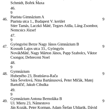
Schmidt, Bořek Maxa
46.
9
Piarista Gimnázium
A
46.
9
Piarista utca 1., Budapest V. kerület
Stier Tamás, Laczkó Máté, Tegzes Atilla, Láng Zsombor,
Nemcsics József
47.
9
Gyöngyösi Berze Nagy János Gimnázium
B
47.
9
Kossuth Lajos utca 33., Gyöngyös
NovákMáté, Nagy Márton János, Papp Szabolcs, Viktor
Csongor, Debreceni Noel
48.
9
Gymnázium
48.
9
Hubeného 23, Bratislava-Rača
Sára Ševelová, Nina Bartánusová, Peter Mlčák, Matej
Bartolčič, Jakub Cibulka
49.
9
Gymnázium Antona Bernoláka
B
49.
9
Ul. Mieru 23, Námestovo
Ján Kozák, Peter Korman, Adam Štefan Uhliarik, Dávid