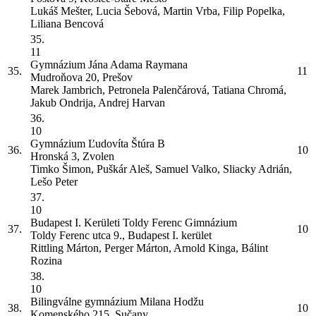
Lukáš Mešter, Lucia Šebová, Martin Vrba, Filip Popelka,
Liliana Bencová
35.
11
Gymnázium Jána Adama Raymana
35.
11
Mudroňova 20, Prešov
Marek Jambrich, Petronela Palenčárová, Tatiana Chromá,
Jakub Ondrija, Andrej Harvan
36.
10
Gymnázium Ľudovíta Štúra
B
36.
10
Hronská 3, Zvolen
Timko Šimon, Puškár Aleš, Samuel Valko, Sliacky Adrián,
Lešo Peter
37.
10
Budapest I. Kerületi Toldy Ferenc Gimnázium
37.
10
Toldy Ferenc utca 9., Budapest I. kerület
Rittling Márton, Perger Márton, Arnold Kinga, Bálint
Rozina
38.
10
Bilingválne gymnázium Milana Hodžu
38.
10
Komenského 215, Sučany