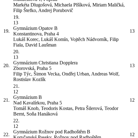
Markéta Dlugošová, Michaela Plšíková, Miriam Maličká,
Filip Štefko, Andrej Porubovič
19.
13
Gymnázium Opatov
B
19.
13
Konstantinova, Praha 4
Lukáš Korec, Lukáš Komín, Vojtěch Nádvorník, Filip
Fiala, David Laušman
20.
13
Gymnázium Christiana Dopplera
20.
13
Zborovská, Praha 5
Filip Týc, Šimon Vecka, Ondřej Urban, Andreas Wolf,
Rostislav Kozlík
21.
12
Gymnázium
B
21.
12
Nad Kavalírkou, Praha 5
Tomáš Knob, Teodoris Kostas, Petra Šilerová, Teodor
Bernt, Soňa Hanáková
22.
12
Gymnázium Rožnov pod Radhoštěm
B
22.
12
Koryčanské Paseky, Rožnov pod Radhoštěm