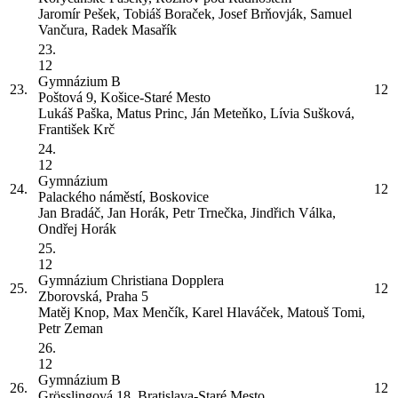
Jaromír Pešek, Tobiáš Boraček, Josef Brňovják, Samuel
Vančura, Radek Masařík
23.
12
Gymnázium
B
23.
12
Poštová 9, Košice-Staré Mesto
Lukáš Paška, Matus Princ, Ján Meteňko, Lívia Sušková,
František Krč
24.
12
Gymnázium
24.
12
Palackého náměstí, Boskovice
Jan Bradáč, Jan Horák, Petr Trnečka, Jindřich Válka,
Ondřej Horák
25.
12
Gymnázium Christiana Dopplera
25.
12
Zborovská, Praha 5
Matěj Knop, Max Menčík, Karel Hlaváček, Matouš Tomi,
Petr Zeman
26.
12
Gymnázium
B
26.
12
Grösslingová 18, Bratislava-Staré Mesto