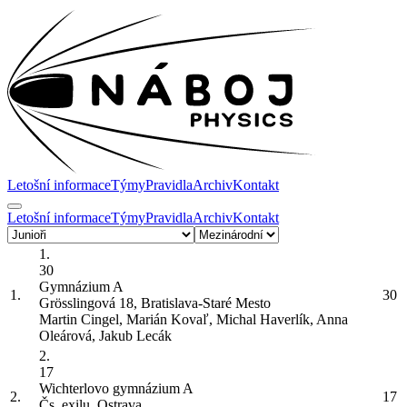
Letošní informace
Týmy
Pravidla
Archiv
Kontakt
Letošní informace
Týmy
Pravidla
Archiv
Kontakt
1.
30
Gymnázium
A
1.
30
Grösslingová 18, Bratislava-Staré Mesto
Martin Cingel, Marián Kovaľ, Michal Haverlík, Anna
Oleárová, Jakub Lecák
2.
17
Wichterlovo gymnázium
A
2.
17
Čs. exilu, Ostrava