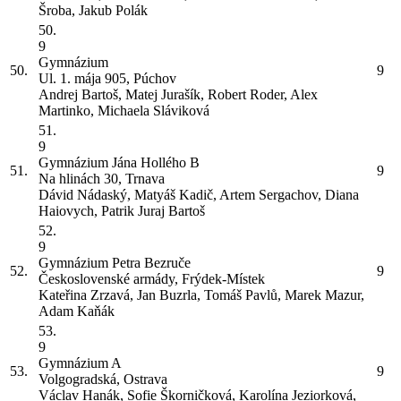
Šroba, Jakub Polák
50.
9
Gymnázium
50.
9
Ul. 1. mája 905, Púchov
Andrej Bartoš, Matej Jurašík, Robert Roder, Alex
Martinko, Michaela Sláviková
51.
9
Gymnázium Jána Hollého
B
51.
9
Na hlinách 30, Trnava
Dávid Nádaský, Matyáš Kadič, Artem Sergachov, Diana
Haiovych, Patrik Juraj Bartoš
52.
9
Gymnázium Petra Bezruče
52.
9
Československé armády, Frýdek-Místek
Kateřina Zrzavá, Jan Buzrla, Tomáš Pavlů, Marek Mazur,
Adam Kaňák
53.
9
Gymnázium
A
53.
9
Volgogradská, Ostrava
Václav Hanák, Sofie Škorničková, Karolína Jeziorková,