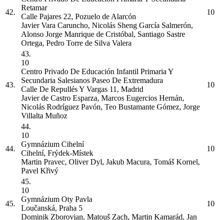
Retamar
42.
10
Calle Pajares 22, Pozuelo de Alarcón
Javier Vara Caruncho, Nicolás Sheng García Salmerón,
Alonso Jorge Manrique de Cristóbal, Santiago Sastre
Ortega, Pedro Torre de Silva Valera
43.
10
Centro Privado De Educación Infantil Primaria Y
Secundaria Salesianos Paseo De Extremadura
43.
10
Calle De Repullés Y Vargas 11, Madrid
Javier de Castro Esparza, Marcos Eugercios Hernán,
Nicolás Rodríguez Pavón, Teo Bustamante Gómez, Jorge
Villalta Muñoz
44.
10
Gymnázium Cihelní
44.
10
Cihelní, Frýdek-Místek
Martin Pravec, Oliver Dyl, Jakub Macura, Tomáš Kornel,
Pavel Křivý
45.
10
Gymnázium Oty Pavla
45.
10
Loučanská, Praha 5
Dominik Zborovjan, Matouš Zach, Martin Kamarád, Jan