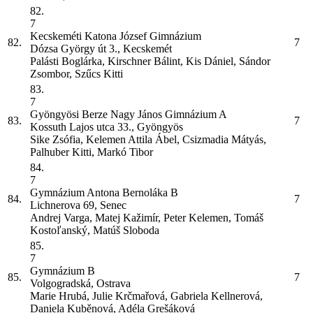
82.
7
Kecskeméti Katona József Gimnázium
82.
7
Dózsa György út 3., Kecskemét
Palásti Boglárka, Kirschner Bálint, Kis Dániel, Sándor
Zsombor, Szűcs Kitti
83.
7
Gyöngyösi Berze Nagy János Gimnázium
A
83.
7
Kossuth Lajos utca 33., Gyöngyös
Sike Zsófia, Kelemen Attila Ábel, Csizmadia Mátyás,
Palhuber Kitti, Markó Tibor
84.
7
Gymnázium Antona Bernoláka
B
84.
7
Lichnerova 69, Senec
Andrej Varga, Matej Kažimír, Peter Kelemen, Tomáš
Kostoľanský, Matúš Sloboda
85.
7
Gymnázium
B
85.
7
Volgogradská, Ostrava
Marie Hrubá, Julie Krčmařová, Gabriela Kellnerová,
Daniela Kuběnová, Adéla Grešáková