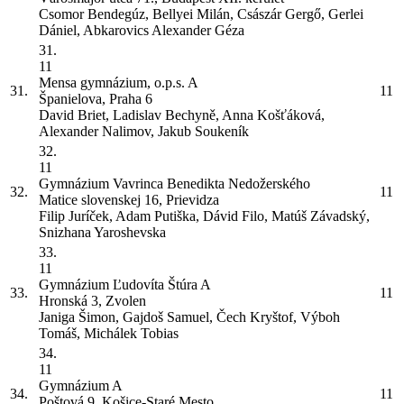
Csomor Bendegúz, Bellyei Milán, Császár Gergő, Gerlei
Dániel, Abkarovics Alexander Géza
31.
11
Mensa gymnázium, o.p.s.
A
31.
11
Španielova, Praha 6
David Briet, Ladislav Bechyně, Anna Košťáková,
Alexander Nalimov, Jakub Soukeník
32.
11
Gymnázium Vavrinca Benedikta Nedožerského
32.
11
Matice slovenskej 16, Prievidza
Filip Juríček, Adam Putiška, Dávid Filo, Matúš Závadský,
Snizhana Yaroshevska
33.
11
Gymnázium Ľudovíta Štúra
A
33.
11
Hronská 3, Zvolen
Janiga Šimon, Gajdoš Samuel, Čech Kryštof, Výboh
Tomáš, Michálek Tobias
34.
11
Gymnázium
A
34.
11
Poštová 9, Košice-Staré Mesto