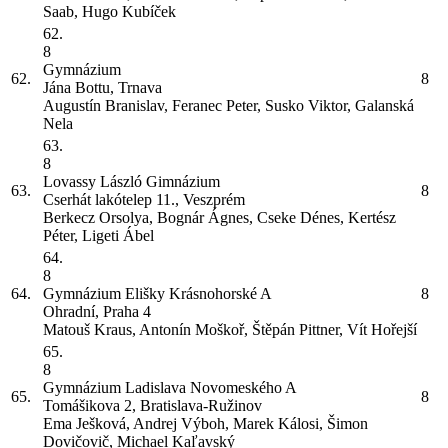
Saab, Hugo Kubíček
62.
8
Gymnázium
62.
8
Jána Bottu, Trnava
Augustín Branislav, Feranec Peter, Susko Viktor, Galanská
Nela
63.
8
Lovassy László Gimnázium
63.
8
Cserhát lakótelep 11., Veszprém
Berkecz Orsolya, Bognár Ágnes, Cseke Dénes, Kertész
Péter, Ligeti Ábel
64.
8
64.
Gymnázium Elišky Krásnohorské
A
8
Ohradní, Praha 4
Matouš Kraus, Antonín Moškoř, Štěpán Pittner, Vít Hořejší
65.
8
Gymnázium Ladislava Novomeského
A
65.
8
Tomášikova 2, Bratislava-Ružinov
Ema Ješková, Andrej Výboh, Marek Kálosi, Šimon
Dovičovič, Michael Kaľavský