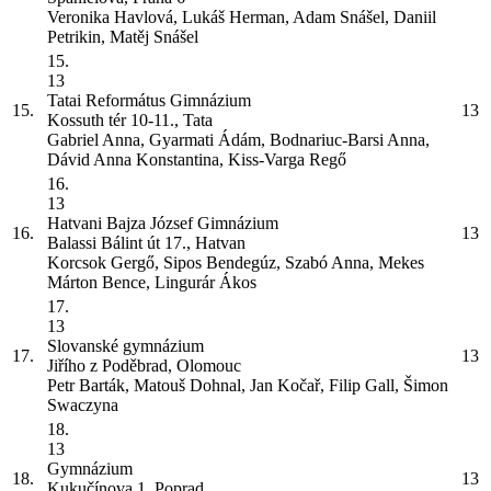
Veronika Havlová, Lukáš Herman, Adam Snášel, Daniil
Petrikin, Matěj Snášel
15.
13
Tatai Református Gimnázium
15.
13
Kossuth tér 10-11., Tata
Gabriel Anna, Gyarmati Ádám, Bodnariuc-Barsi Anna,
Dávid Anna Konstantina, Kiss-Varga Regő
16.
13
Hatvani Bajza József Gimnázium
16.
13
Balassi Bálint út 17., Hatvan
Korcsok Gergő, Sipos Bendegúz, Szabó Anna, Mekes
Márton Bence, Lingurár Ákos
17.
13
Slovanské gymnázium
17.
13
Jiřího z Poděbrad, Olomouc
Petr Barták, Matouš Dohnal, Jan Kočař, Filip Gall, Šimon
Swaczyna
18.
13
Gymnázium
18.
13
Kukučínova 1, Poprad