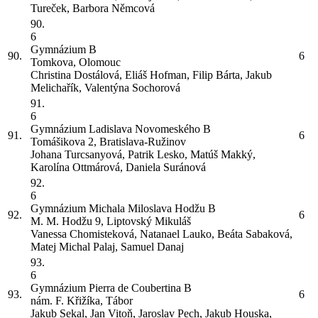
Tureček, Barbora Němcová
90.
6
Gymnázium
B
90.
6
Tomkova, Olomouc
Christina Dostálová, Eliáš Hofman, Filip Bárta, Jakub
Melichařík, Valentýna Sochorová
91.
6
Gymnázium Ladislava Novomeského
B
91.
6
Tomášikova 2, Bratislava-Ružinov
Johana Turcsanyová, Patrik Lesko, Matúš Makký,
Karolína Ottmárová, Daniela Suránová
92.
6
Gymnázium Michala Miloslava Hodžu
B
92.
6
M. M. Hodžu 9, Liptovský Mikuláš
Vanessa Chomisteková, Natanael Lauko, Beáta Sabaková,
Matej Michal Palaj, Samuel Danaj
93.
6
Gymnázium Pierra de Coubertina
B
93.
6
nám. F. Křižíka, Tábor
Jakub Sekal, Jan Vitoň, Jaroslav Pech, Jakub Houska,