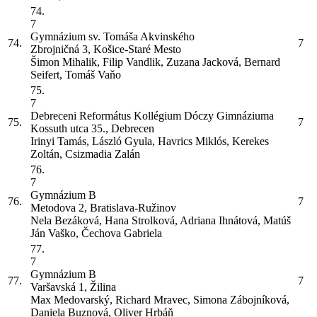
74.
7
Gymnázium sv. Tomáša Akvinského
74.
7
Zbrojničná 3, Košice-Staré Mesto
Šimon Mihalik, Filip Vandlik, Zuzana Jacková, Bernard
Seifert, Tomáš Vaňo
75.
7
Debreceni Református Kollégium Dóczy Gimnáziuma
75.
7
Kossuth utca 35., Debrecen
Irinyi Tamás, László Gyula, Havrics Miklós, Kerekes
Zoltán, Csizmadia Zalán
76.
7
Gymnázium
B
76.
7
Metodova 2, Bratislava-Ružinov
Nela Bezáková, Hana Strolková, Adriana Ihnátová, Matúš
Ján Vaško, Čechova Gabriela
77.
7
Gymnázium
B
77.
7
Varšavská 1, Žilina
Max Medovarský, Richard Mravec, Simona Zábojníková,
Daniela Buznová, Oliver Hrbáň