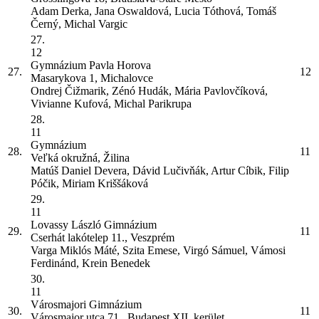
Adam Derka, Jana Oswaldová, Lucia Tóthová, Tomáš
Černý, Michal Vargic
27.
12
Gymnázium Pavla Horova
27.
12
Masarykova 1, Michalovce
Ondrej Čižmarik, Zénó Hudák, Mária Pavlovčíková,
Vivianne Kufová, Michal Parikrupa
28.
11
Gymnázium
28.
11
Veľká okružná, Žilina
Matúš Daniel Devera, Dávid Lučivňák, Artur Cíbik, Filip
Póčik, Miriam Kriššáková
29.
11
Lovassy László Gimnázium
29.
11
Cserhát lakótelep 11., Veszprém
Varga Miklós Máté, Szita Emese, Virgó Sámuel, Vámosi
Ferdinánd, Krein Benedek
30.
11
Városmajori Gimnázium
30.
11
Városmajor utca 71., Budapest XII. kerület