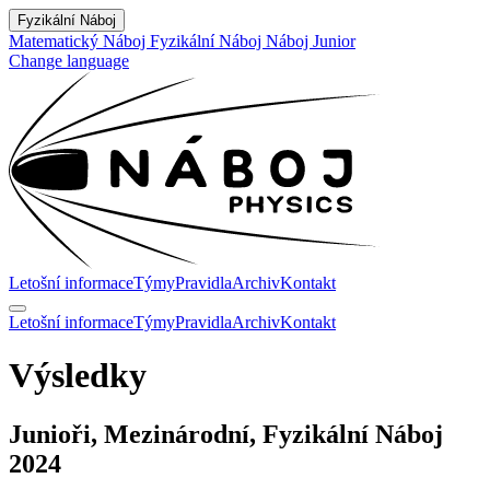
Fyzikální Náboj
Matematický Náboj
Fyzikální Náboj
Náboj Junior
Change language
Letošní informace
Týmy
Pravidla
Archiv
Kontakt
Letošní informace
Týmy
Pravidla
Archiv
Kontakt
Výsledky
Junioři, Mezinárodní, Fyzikální Náboj
2024