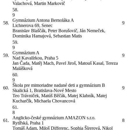
Valachová, Martin Markovič
58.
9
Gymnázium Antona Bernoláka
A
58.
9
Lichnerova 69, Senec
Branislav Blaščák, Peter Borušovič, Ján Nemeček,
Dominika Hamajová, Sebastian Matis
59.
9
Gymnázium
A
59.
9
Nad Kavalírkou, Praha 5
Jan Čada, Matěj Mach, Pavel Jiroš, Matouš Kasal, Tereza
Malášková
60.
9
Škola pre mimoriadne nadané deti a gymnázium
B
60.
9
Skalická 1, Bratislava-Nové Mesto
Teo Trávniček, Matúš Běčák, Matej Klabník, Matej
Kucharčík, Michaela Chovancová
61.
8
Anglicko-české gymnázium AMAZON s.r.o.
61.
8
Rytířská, Praha 1
Tomáš Adam, Miloš Differenc, Sophia Šírerová, Nikol