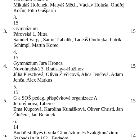
Mikuláš Hořenek, Matyáš Měch, Václav Holuša, Ondřej
Kočur, Filip Gašparín
3.
15
Gymnázium
3.
15
Párovská 1, Nitra
Samuel Varga, Samo Trabalík, Tadeáš Ondrejka, Patrik
Schimpl, Martin Korec
4.
15
Gymnázium Jura Hronca
4.
15
Novohradská 3, Bratislava-Ružinov
Júlia Pleschová, Olívia Živčicová, Alica Jenčová, Adam
Jenča, Alex Markus
5.
15
G a SOŠ pedag.,příspěvková organizace
A
5.
15
Jeronýmova, Liberec
Ema Kupcová, Karolína Kunášková, Oliver Christl, Jan
Činčera, Jan Beránek
6.
14
Budaörsi Illyés Gyula Gimnázium és Szakgimnázium
6.
14
Szabadság út 162., Budaörs