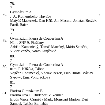
78.
7
Gymnázium
A
78.
7
J. A. Komenského, Havířov
Matyáš Maceczek, Dan Kříž, Jan Macura, Jonatan Brožek,
Patrik Baier
79.
7
Gymnázium Pierra de Coubertina
A
79.
7
Nám. SNP 9, Piešťany
Adrián Kamenický, Tomáš Matečný, Mário Stanček,
Viktor Vančo, Adam Krajčovič
80.
7
Gymnázium Pierra de Coubertina
A
80.
7
nám. F. Křižíka, Tábor
Vojtěch Radimecký, Václav Rezek, Filip Burda, Václav
Syrový, Ema Vondráčková
81.
7
Piarista Gimnázium
B
81.
7
Piarista utca 1., Budapest V. kerület
Erdős Vince, Csanády Márk, Monspart Márton, Déri
Sámuel, Takács Barnabás