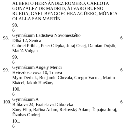
ALBERTO HERNÁNDEZ ROMERO, CARLOTA
GONZÁLEZ DE MADRID, ÁLVARO BUENO
RUEDA, GAEL BENGOECHEA AGÜERO, MÓNICA
OLALLA SAN MARTÍN
98.
6
Gymnázium Ladislava Novomeského
98.
6
Dlhá 12, Senica
Gabriel Pribila, Peter Otépka, Juraj Oslej, Damián Dujsík,
Matúš Vulgan
99.
6
Gymnázium Angely Merici
99.
6
Hviezdoslavova 10, Trnava
Myro Derbak, Benjamín Chrvala, Gregor Vacula, Martin
Skácel, Jakub Haršány
100.
6
Gymnázium
A
100.
6
Bilíkova 24, Bratislava-Dúbravka
Sány Filip, Bařina Adam, Reľovský Adam, Ťapajna Juraj,
Ďzubas Ondrej
101.
6