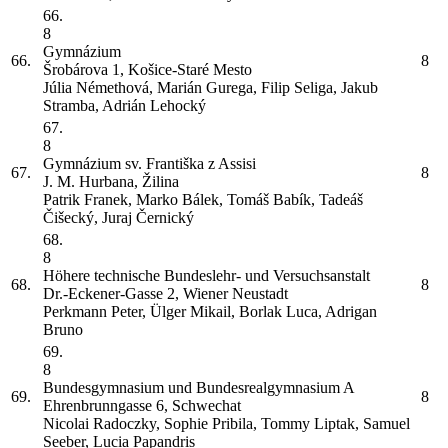
66.
8
Gymnázium
66.
8
Šrobárova 1, Košice-Staré Mesto
Júlia Némethová, Marián Gurega, Filip Seliga, Jakub
Stramba, Adrián Lehocký
67.
8
Gymnázium sv. Františka z Assisi
67.
8
J. M. Hurbana, Žilina
Patrik Franek, Marko Bálek, Tomáš Babík, Tadeáš
Čišecký, Juraj Černický
68.
8
Höhere technische Bundeslehr- und Versuchsanstalt
68.
8
Dr.-Eckener-Gasse 2, Wiener Neustadt
Perkmann Peter, Ülger Mikail, Borlak Luca, Adrigan
Bruno
69.
8
Bundesgymnasium und Bundesrealgymnasium
A
69.
8
Ehrenbrunngasse 6, Schwechat
Nicolai Radoczky, Sophie Pribila, Tommy Liptak, Samuel
Seeber, Lucia Papandris