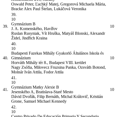
Oswald Peter, Ľachký Matej, Gregorová Michaela Mária,
Bracke Alex Paul Štefan, Lukáčová Veronika
39.
10
Gymnázium
B
39.
10
J. A. Komenského, Havířov
Ruslan Rusyniak, Vít Hruška, Matyáš Blonski, Alexandr
Židel, Jindřich Kraina
40.
10
Budapesti Fazekas Mihály Gyakorló Általános Iskola és
40.
Gimnázium
10
Horváth Mihály tér 8., Budapest VIII. kerület
Nagy Zsófia, Milovecz Fruzsina Panka, Ozsváth Botond,
Molnár Iván Attila, Fodor Attila
41.
10
Gymnázium Matky Alexie
B
41.
10
Jesenského A, Bratislava-Staré Mesto
Dávid Dvořák, Filip Bernáth, Michal Královič, Kristián
Grone, Samuel Michael Kennedy
42.
10
Centro Privado De Educación Primaria Y Secundaria