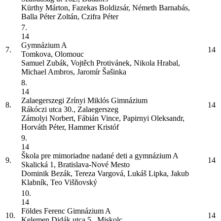
Kürthy Márton, Fazekas Boldizsár, Németh Barnabás,
Balla Péter Zoltán, Czifra Péter
7.
14
Gymnázium
A
7.
14
Tomkova, Olomouc
Samuel Zubák, Vojtěch Protivánek, Nikola Hrabal,
Michael Ambros, Jaromír Šašinka
8.
14
Zalaegerszegi Zrínyi Miklós Gimnázium
8.
14
Rákóczi utca 30., Zalaegerszeg
Zámolyi Norbert, Fábián Vince, Papirnyi Oleksandr,
Horváth Péter, Hammer Kristóf
9.
14
Škola pre mimoriadne nadané deti a gymnázium
A
9.
14
Skalická 1, Bratislava-Nové Mesto
Dominik Bezák, Tereza Vargová, Lukáš Lipka, Jakub
Klabník, Teo Višňovský
10.
14
Földes Ferenc Gimnázium
A
10.
14
Kelemen Didák utca 5., Miskolc