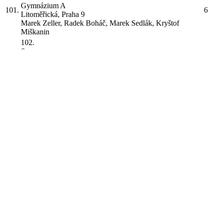
Gymnázium
A
101.
6
Litoměřická, Praha 9
Marek Zeller, Radek Boháč, Marek Sedlák, Kryštof
Miškanin
102.
6
Centro Privado De Educación Infantil Primaria Y
Secundaria Gsd Las Suertes
A
102.
6
Calle De Rafael De León 10, Madrid
ILARGI FERNÁNDEZ SANTOS, DIEGO MORENO
MARTÍNEZ, LUCIA RODRÍGUEZ VELASCO,
MARCOS DÍAZ CAÑO, IRIA JARES DARRIBA
103.
6
Gymnázium
B
103.
6
Františka Hajdy, Ostrava
Jakub Gemrot, Martin Kreutz, Lukáš Karlík, Vít
Chalupecký, Maxmilián Ožana
104.
5
Piaristické gymnázium sv. Jozefa Kalazanského
104.
5
Piaristická 6, Nitra
Ondrej Javor, Šimon Macák, Karolína Frivaldská, Peter
Šuba, Adrián Konde