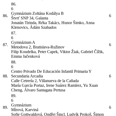
86.
6
Gymnázium Zoltána Kodálya
B
86.
6
Štvrť SNP 34, Galanta
Jonatán Tirinda, Réka Takács, Hunor Šimko, Anna
Klenovics, Ádám Szabados
87.
6
Gymnázium
A
87.
6
Metodova 2, Bratislava-Ružinov
Filip Koudelka, Peter Capek, Viktor Žiak, Gabriel Čížik,
Emma Jačenková
88.
6
Centro Privado De Educación Infantil Primaria Y
88.
Secundaria Arcadia
6
Calle Cetrería 2, Villanueva de la Cañada
María García Portaz, Irene Suárez Ramírez, Yu Xuan
Cheng, Álvaro Santagata Pertusa
89.
6
Gymnázium
89.
6
Mírová, Karviná
Sofie Gottwaldová, Ondřej Šincl, Ludvík Prokoš, Šimon