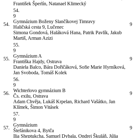
František Šperlín, Natanael Klimecký
54.
9
Gymnázium Boženy Slančíkovej Timravy
54.
9
Haličská cesta 9, Lučenec
Simona Gondová, Haláková Hana, Patrik Pavlík, Jakub
Martiš, Arman Azizi
55.
9
Gymnázium
A
55.
9
Františka Hajdy, Ostrava
Daniela Balco, Bára Dořičáková, Sofie Marie Hyrníková,
Jan Svoboda, Tomáš Kolek
56.
9
Wichterlovo gymnázium
B
56.
9
Čs. exilu, Ostrava
Adam Chvěja, Lukáš Krpelan, Richard Vašátko, Jan
Klímek, Šimon Vitásek
57.
9
Gymnázium
57.
9
Štefánikova 4, Bytča
Ilja Sheptukcha, Samuel Dybala, Ondrej Škuláň, Júlia