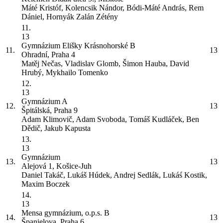
Máté Kristóf, Kolencsik Nándor, Bódi-Máté András, Rem
Dániel, Hornyák Zalán Zétény
11.
13
Gymnázium Elišky Krásnohorské
B
11.
13
Ohradní, Praha 4
Matěj Nečas, Vladislav Glomb, Šimon Hauba, David
Hrubý, Mykhailo Tomenko
12.
13
Gymnázium
A
12.
13
Špitálská, Praha 9
Adam Klimovič, Adam Svoboda, Tomáš Kudláček, Ben
Dědič, Jakub Kapusta
13.
13
Gymnázium
13.
13
Alejová 1, Košice-Juh
Daniel Takáč, Lukáš Húdek, Andrej Sedlák, Lukáś Kostik,
Maxim Boczek
14.
13
Mensa gymnázium, o.p.s.
B
14.
13
Španielova, Praha 6