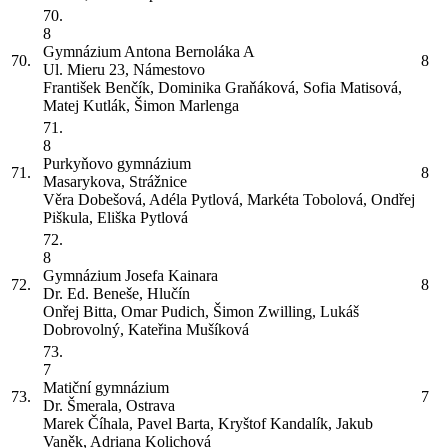
70.
8
Gymnázium Antona Bernoláka
A
70.
8
Ul. Mieru 23, Námestovo
František Benčík, Dominika Graňáková, Sofia Matisová,
Matej Kutlák, Šimon Marlenga
71.
8
Purkyňovo gymnázium
71.
8
Masarykova, Strážnice
Věra Dobešová, Adéla Pytlová, Markéta Tobolová, Ondřej
Piškula, Eliška Pytlová
72.
8
Gymnázium Josefa Kainara
72.
8
Dr. Ed. Beneše, Hlučín
Onřej Bitta, Omar Pudich, Šimon Zwilling, Lukáš
Dobrovolný, Kateřina Mušíková
73.
7
Matiční gymnázium
73.
7
Dr. Šmerala, Ostrava
Marek Číhala, Pavel Barta, Kryštof Kandalík, Jakub
Vaněk, Adriana Kolichová