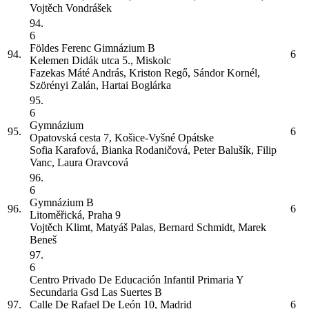
Vojtěch Vondrášek
94.
6
Földes Ferenc Gimnázium
B
94.
6
Kelemen Didák utca 5., Miskolc
Fazekas Máté András, Kriston Regő, Sándor Kornél,
Szörényi Zalán, Hartai Boglárka
95.
6
Gymnázium
95.
6
Opatovská cesta 7, Košice-Vyšné Opátske
Sofia Karafová, Bianka Rodaničová, Peter Balušík, Filip
Vanc, Laura Oravcová
96.
6
Gymnázium
B
96.
6
Litoměřická, Praha 9
Vojtěch Klimt, Matyáš Palas, Bernard Schmidt, Marek
Beneš
97.
6
Centro Privado De Educación Infantil Primaria Y
Secundaria Gsd Las Suertes
B
97.
Calle De Rafael De León 10, Madrid
6