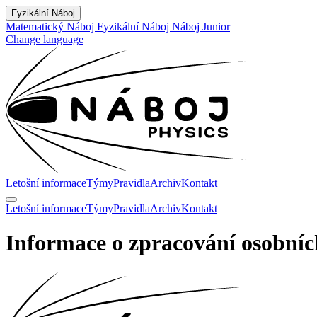
Fyzikální Náboj
Matematický Náboj
Fyzikální Náboj
Náboj Junior
Change language
Letošní informace
Týmy
Pravidla
Archiv
Kontakt
Letošní informace
Týmy
Pravidla
Archiv
Kontakt
Informace o zpracování osobní