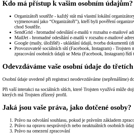
Kdo má přístup k vašim osobním údajům?
Organizátoři soutěže - každý stát má vlastní lokální organizát
vyjmenovaní jako “Organizátoři”), kteří byli pověření organizo
chod Soutěže.
SendGrid - hromadné odesílání e-mailů v rozsahu e-mailové ad
MailJet - hromadné odesílání e-mailů v rozsahu e-mailové adre
Google (maily, úložiště) - ukládání údajů, tvorba dokumentů (d
Provozovatelé sociálních sítí (Facebook, Instagram) - Trojsten 
zpracování osobních údajů se Meta (Facebook, Instagram) řídí 
Odevzdáváme vaše osobní údaje do třetích
Osobní údaje uvedené při registraci neodevzdáváme (nepřenášíme) do
Při vaší interakci na sociálních sítích, které Trojsten využívá může do
kterých má Trojsten zřízený profil.
Jaká jsou vaše práva, jako dotčené osoby?
Právo na odvolání souhlasu, pokud je právním základem zprac
Právo na opravu nesprávných nebo neaktuálních osobních úda
Právo na omezení zpracování