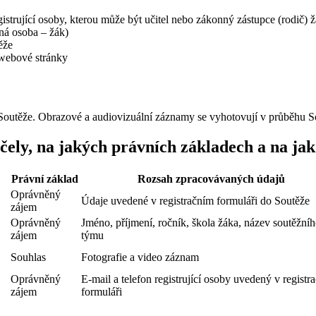
registrující osoby, kterou může být učitel nebo zákonný zástupce (rodič) 
aná osoba – žák)
ěže
 webové stránky
o Soutěže. Obrazové a audiovizuální záznamy se vyhotovují v průběhu S
čely, na jakých právních základech a na j
Právní základ
Rozsah zpracovávaných údajů
Oprávněný
Údaje uvedené v registračním formuláři do Soutěže
zájem
Oprávněný
Jméno, příjmení, ročník, škola žáka, název soutěžní
zájem
týmu
Souhlas
Fotografie a video záznam
Oprávněný
E-mail a telefon registrující osoby uvedený v registr
zájem
formuláři