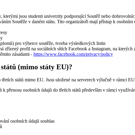
ory, kterými jsou studenti univerzity podporující Soutěž nebo dobrovoln
váním Soutěže v daném státu. Tito organizátoři mají přístup k osobním 
resy
sy
iplomů) pro výherce soutěže, tvorba výsledkových listin
má zřízený profil na sociálních sítích Facebook a Instagram, na kterých 
těmito zásadami -
https://www.facebook.com/privacy/policy
 států (mimo státy EU)?
 třetích států mimo EU. Jsou uložené na serverech výlučně v rámci EU
jít k přenosu osobních údajů do třetích států především v rámci využíván
ování osobních údajů souhlas
jů