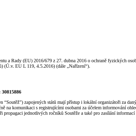
ntu a Rady (EU) 2016/679 z 27. dubna 2016 o ochraně fyzických osob 
) (Ú.v. EU L 119, 4.5.2016) (dále „Nařízení“).
: 30815886
“Soutěž”) zapojených států mají přístup i lokální organizátoři za daný 
učně na komunikaci s registrujícími osobami za účelem informování ohl
i propagaci jednotlivých ročníků Soutěže a také pro zasílání informací