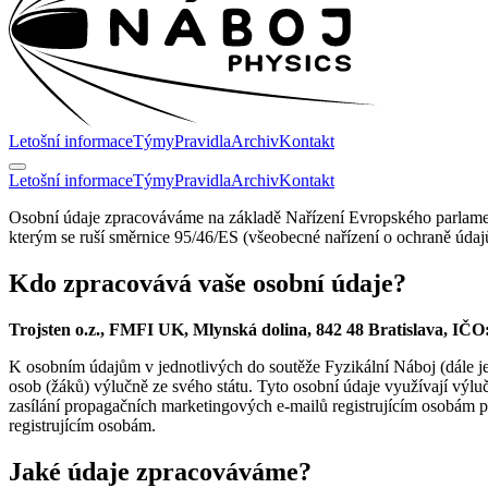
Letošní informace
Týmy
Pravidla
Archiv
Kontakt
Letošní informace
Týmy
Pravidla
Archiv
Kontakt
Osobní údaje zpracováváme na základě Nařízení Evropského parlame
kterým se ruší směrnice 95/46/ES (všeobecné nařízení o ochraně údajů
Kdo zpracovává vaše osobní údaje?
Trojsten o.z., FMFI UK, Mlynská dolina, 842 48 Bratislava, IČO
K osobním údajům v jednotlivých do soutěže Fyzikální Náboj (dále jen 
osob (žáků) výlučně ze svého státu. Tyto osobní údaje využívají výl
zasílání propagačních marketingových e-mailů registrujícím osobám př
registrujícím osobám.
Jaké údaje zpracováváme?