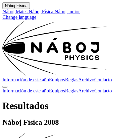
Náboj Física
Náboj Mates
Náboj Física
Náboj Junior
Change language
Información de este año
Equipos
Reglas
Archivo
Contacto
Información de este año
Equipos
Reglas
Archivo
Contacto
Resultados
Náboj Física 2008