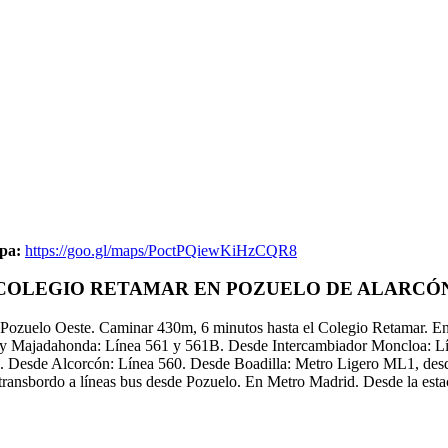
pa:
https://goo.gl/maps/PoctPQiewKiHzCQR8
 COLEGIO RETAMAR EN POZUELO DE ALARCÓ
de Pozuelo Oeste. Caminar 430m, 6 minutos hasta el Colegio Retamar. E
 y Majadahonda: Línea 561 y 561B. Desde Intercambiador Moncloa: Lí
 Desde Alcorcón: Línea 560. Desde Boadilla: Metro Ligero ML1, desde 
transbordo a líneas bus desde Pozuelo. En Metro Madrid. Desde la est