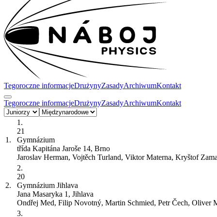
Tegoroczne informacje
Drużyny
Zasady
Archiwum
Kontakt
Tegoroczne informacje
Drużyny
Zasady
Archiwum
Kontakt
1.
21
1.
Gymnázium
třída Kapitána Jaroše 14, Brno
Jaroslav Herman, Vojtěch Turland, Viktor Materna, Kryštof Zam
2.
20
2.
Gymnázium Jihlava
Jana Masaryka 1, Jihlava
Ondřej Med, Filip Novotný, Martin Schmied, Petr Čech, Oliver
3.