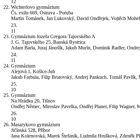
12
22.
Wichterlovo gymnázium
Čs. exilu 669, Ostrava - Poruba
Martin Tománek, Jan Lukovský, David Ondřejek, Vojtěch Mohel
23.
11
23.
Gymnázium Jozefa Gregora Tajovského
A
J. G. Tajovského 25, Banská Bystrica
Adam Barla, Juraj Jánošík, Jakub Murín, Dominik Radler, Ondr
24.
11
24.
Gymnázium
Alejová 1, Košice-Juh
Jakub Farbula, Filip Brutovský, Andrej Pankuch, Tomáš Pavlík, 
25.
10
25.
Gymnázium
Na Hrádku 20, Tišnov
Ondřej Němec, Miroslav Pavelka, Ondřej Planer, Filip Wagner, 
26.
10
26.
Masarykovo gymnázium
Jičínská 528, Příbor
Jana Kolenovská, Marek Štefaník, Ludmila Hrušková, Zdeněk P