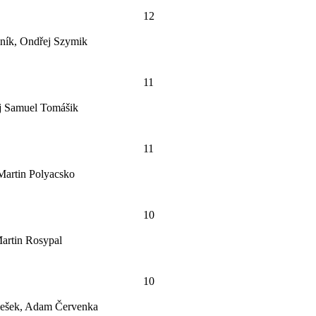
12
ník, Ondřej Szymik
11
ej Samuel Tomášik
11
Martin Polyacsko
10
Martin Rosypal
10
lešek, Adam Červenka