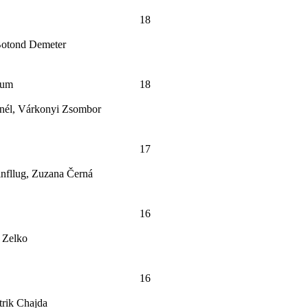
18
Botond Demeter
ium
18
nél, Várkonyi Zsombor
17
infllug, Zuzana Černá
16
 Zelko
16
trik Chajda