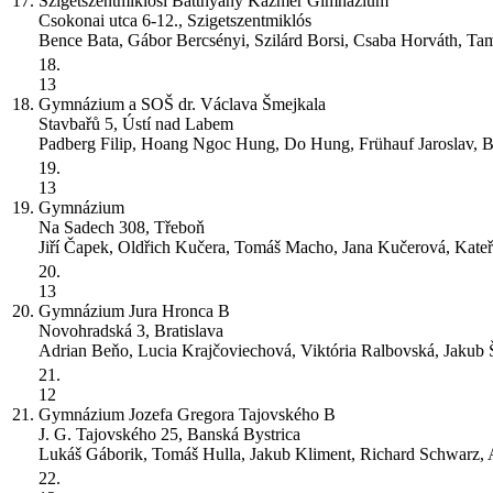
17.
Szigetszentmiklósi Batthyány Kázmér Gimnázium
Csokonai utca 6-12., Szigetszentmiklós
Bence Bata, Gábor Bercsényi, Szilárd Borsi, Csaba Horváth, Ta
18.
13
18.
Gymnázium a SOŠ dr. Václava Šmejkala
Stavbařů 5, Ústí nad Labem
Padberg Filip, Hoang Ngoc Hung, Do Hung, Frühauf Jaroslav, 
19.
13
19.
Gymnázium
Na Sadech 308, Třeboň
Jiří Čapek, Oldřich Kučera, Tomáš Macho, Jana Kučerová, Kate
20.
13
20.
Gymnázium Jura Hronca
B
Novohradská 3, Bratislava
Adrian Beňo, Lucia Krajčoviechová, Viktória Ralbovská, Jakub 
21.
12
21.
Gymnázium Jozefa Gregora Tajovského
B
J. G. Tajovského 25, Banská Bystrica
Lukáš Gáborik, Tomáš Hulla, Jakub Kliment, Richard Schwarz, 
22.