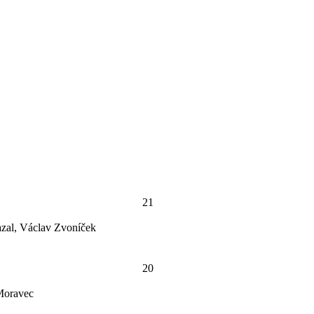
21
azal, Václav Zvoníček
20
 Moravec