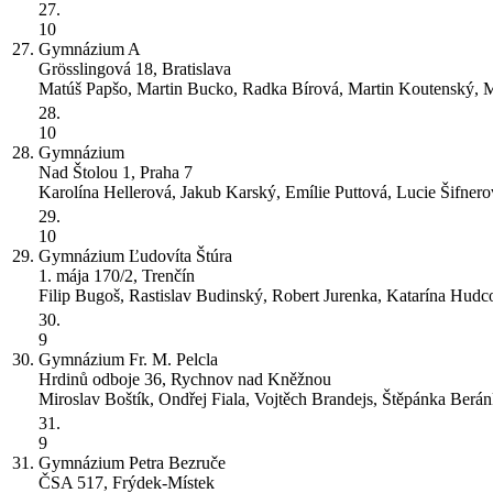
27.
10
27.
Gymnázium
A
Grösslingová 18, Bratislava
Matúš Papšo, Martin Bucko, Radka Bírová, Martin Koutenský, M
28.
10
28.
Gymnázium
Nad Štolou 1, Praha 7
Karolína Hellerová, Jakub Karský, Emílie Puttová, Lucie Šifner
29.
10
29.
Gymnázium Ľudovíta Štúra
1. mája 170/2, Trenčín
Filip Bugoš, Rastislav Budinský, Robert Jurenka, Katarína Hudc
30.
9
30.
Gymnázium Fr. M. Pelcla
Hrdinů odboje 36, Rychnov nad Kněžnou
Miroslav Boštík, Ondřej Fiala, Vojtěch Brandejs, Štěpánka Berá
31.
9
31.
Gymnázium Petra Bezruče
ČSA 517, Frýdek-Místek