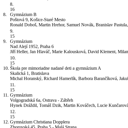
8.
16
8.
Gymnázium
B
Poštová 9, Košice-Staré Mesto
Ronald Doboš, Martin Hrehor, Samuel Novák, Branislav Pastula, 
9.
15
9.
Gymnázium
Nad Alejí 1952, Praha 6
Jiří Heller, Jan Hlaváč, Marie Kalousková, David Klement, Mila
10.
15
10.
Škola pre mimoriadne nadané deti a gymnázium
A
Skalická 1, Bratislava
Michal Horanský, Richard Hamerlík, Barbora Barančíková, Jak
11.
15
11.
Gymnázium
Volgogradská 6a, Ostrava - Zábřeh
Hynek Dráždil, Tomáš Dzik, Martin Kováčech, Lucie Kunčarov
12.
15
12.
Gymnázium Christiana Dopplera
Zborovská 45, Praha 5 - Malá Strana