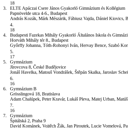
18
3.
ELTE Apáczai Csere János Gyakorló Gimnázium és Kollégium
Papnövelde utca 4-6., Budapest
András Kozák, Márk Mészárik, Fábiusz Vajda, Dániel Kiovics, 
4.
18
4.
Budapesti Fazekas Mihály Gyakorló Általános Iskola és Gimnáz
Horváth Mihály tér 8., Budapest
Győrffy Johanna, Tóth-Rohonyi Iván, Hervay Bence, Szabó Kor
5.
17
5.
Gymnázium
Jírovcova 8, České Budějovice
Jonáš Havelka, Matouš Vondrášek, Štěpán Skalka, Jaroslav Sche
6.
16
6.
Gymnázium
B
Grösslingová 18, Bratislava
Adam Chalúpek, Peter Kravár, Lukáš Pleva, Matej Urban, Matúš
7.
16
7.
Gymnázium
Špitálská 2, Praha 9
David Kománek, Vojtěch Žák, Jan Piroutek, Lucie Vomelová, Pa