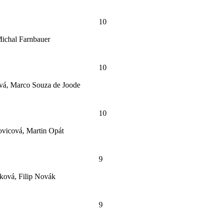
10
ichal Farnbauer
10
ová, Marco Souza de Joode
10
ovicová, Martin Opát
9
nková, Filip Novák
9