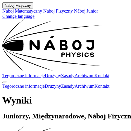
Náboj Fizyczny
Náboj Matematyczny
Náboj Fizyczny
Náboj Junior
Change language
Tegoroczne informacje
Drużyny
Zasady
Archiwum
Kontakt
Tegoroczne informacje
Drużyny
Zasady
Archiwum
Kontakt
Wyniki
Juniorzy, Międzynarodowe, Náboj Fizyczn