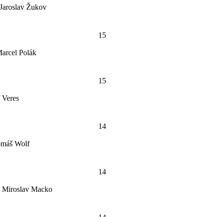
Jaroslav Žukov
15
arcel Polák
15
f Veres
14
Tomáš Wolf
14
, Miroslav Macko