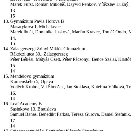
Marek Fürst, Roman Mikoláš, Dayvid Penkov, Vítězslav Lužný, 
13.
15
13.
Gymnázium Pavla Horova
B
Masarykova 1, Michalovce
Marek Ihnát, Dominika Jusková, Marián Kravec, Tomáš Ondo, M
14.
15
14.
Zalaegerszegi Zrínyi Miklós Gimnázium
Rákóczi utca 30., Zalaegerszeg
Péter Békési, Mátyás Czett, Péter Pácsonyi, Bence Szalai, Kristó
15.
14
15.
Mendelovo gymnázium
Komenského 5, Opava
Vojtěch Krobot, Vít Šimeček, Jan Stoklasa, Kateřina Válková, 
16.
14
16.
Leaf Academy
B
Sasinkova 13, Bratislava
Samuel Banas, Benedikt Farkas, Tereza Gurova, Daniel Stefanik
17.
14