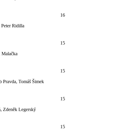
16
Peter Ridilla
15
n Malačka
15
ub Pravda, Tomáš Šimek
15
á, Zdeněk Legerský
15