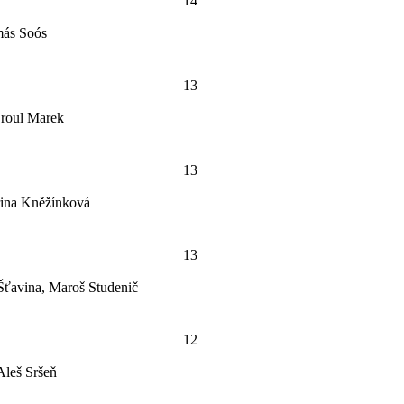
14
más Soós
13
Broul Marek
13
řina Kněžínková
13
Šťavina, Maroš Studenič
12
Aleš Sršeň