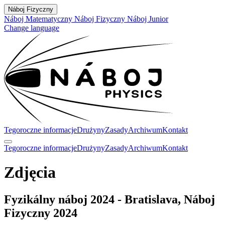
Náboj Fizyczny
Náboj Matematyczny
Náboj Fizyczny
Náboj Junior
Change language
Tegoroczne informacje
Drużyny
Zasady
Archiwum
Kontakt
Tegoroczne informacje
Drużyny
Zasady
Archiwum
Kontakt
Zdjęcia
Fyzikálny náboj 2024 - Bratislava, Náboj
Fizyczny 2024