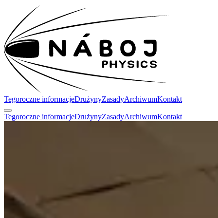
Tegoroczne informacje
Drużyny
Zasady
Archiwum
Kontakt
Tegoroczne informacje
Drużyny
Zasady
Archiwum
Kontakt