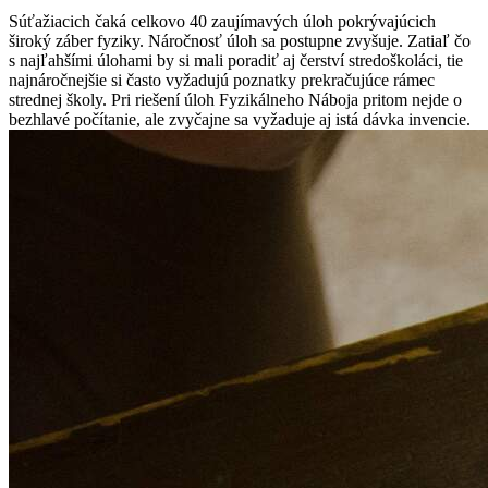
Súťažiacich čaká celkovo 40 zaujímavých úloh pokrývajúcich
široký záber fyziky. Náročnosť úloh sa postupne zvyšuje. Zatiaľ čo
s najľahšími úlohami by si mali poradiť aj čerství stredoškoláci, tie
najnáročnejšie si často vyžadujú poznatky prekračujúce rámec
strednej školy. Pri riešení úloh Fyzikálneho Náboja pritom nejde o
bezhlavé počítanie, ale zvyčajne sa vyžaduje aj istá dávka invencie.