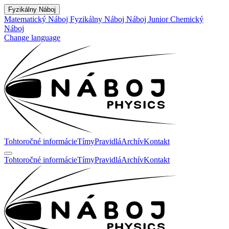
Fyzikálny Náboj
Matematický Náboj
Fyzikálny Náboj
Náboj Junior
Chemický
Náboj
Change language
Tohtoročné informácie
Tímy
Pravidlá
Archív
Kontakt
Tohtoročné informácie
Tímy
Pravidlá
Archív
Kontakt