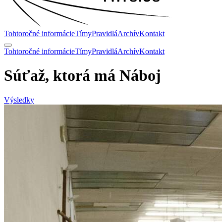
Tohtoročné informácie
Tímy
Pravidlá
Archív
Kontakt
Tohtoročné informácie
Tímy
Pravidlá
Archív
Kontakt
Súťaž, ktorá má
Náboj
Výsledky