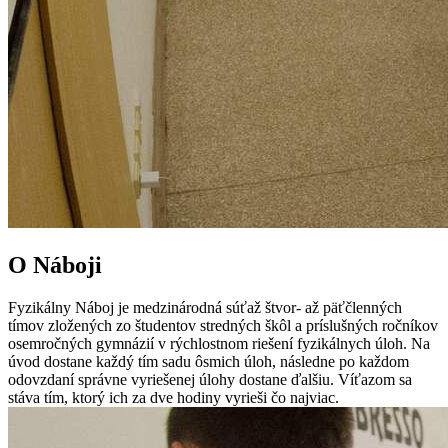
O Náboji
Fyzikálny Náboj je medzinárodná súťaž štvor- až päťčlenných
tímov zložených zo študentov stredných škôl a príslušných ročníkov
osemročných gymnázií v rýchlostnom riešení fyzikálnych úloh. Na
úvod dostane každý tím sadu ôsmich úloh, následne po každom
odovzdaní správne vyriešenej úlohy dostane ďalšiu. Víťazom sa
stáva tím, ktorý ich za dve hodiny vyrieši čo najviac.