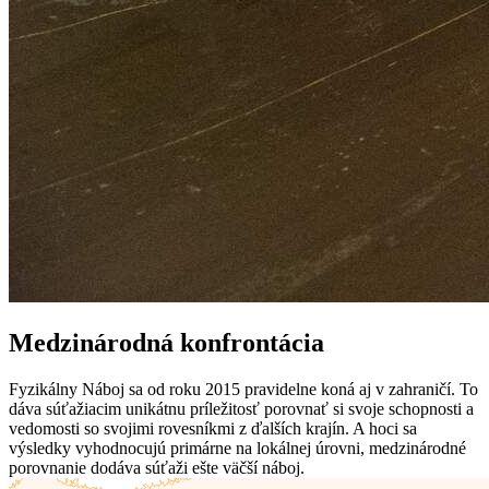
Medzinárodná konfrontácia
Fyzikálny Náboj sa od roku 2015 pravidelne koná aj v zahraničí. To
dáva súťažiacim unikátnu príležitosť porovnať si svoje schopnosti a
vedomosti so svojimi rovesníkmi z ďalších krajín. A hoci sa
výsledky vyhodnocujú primárne na lokálnej úrovni, medzinárodné
porovnanie dodáva súťaži ešte väčší náboj.