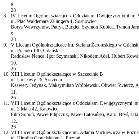
8.
28
8.
IV Liceum Ogólnokształcące z Oddziałami Dwujęzycznymi im. 
ul. Plac Waldemara Zillingera 1, Sosnowiec
Borys Wawrzynów, Patryk Bargieł, Szymon Kubica, Tymon Jarm
9.
28
9.
V Liceum Ogólnokształcące im. Stefana Żeromskiego w Gdańs
ul. Polanki 130, Gdańsk
Radosław Nenca, Igor Szymański, Nikodem Adel, Hubert Kowal
10.
26
10.
XIII Liceum Ogólnokształcące w Szczecinie
B
ul. Unisławy 26, Szczecin
Ksawery Jedynak, Maksymilian Wróblewski, Oliwier Świercz, A
11.
26
11.
VIII Liceum Ogólnokształcące z Oddziałami Dwujęzycznymi im
ul. 3 Maja 42, Katowice
Filip Soboń, Paweł Pilipczuk, Paweł Latosiński, Karol Bryś, Ja
12.
26
12.
VIII Liceum Ogólnokształcące im. Adama Mickiewicza w Pozna
ul. Hipolita Cegielskiego 1, Poznań