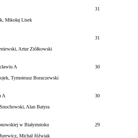
31
k, Mikołaj Lisek
31
niewski, Artur Ziółkowski
ocławiu
A
30
Rojek, Tymoteusz Boraczewski
u
A
30
b Snochowski, Alan Batyra
łonowskiej w Białymstoku
29
Jurewicz, Michał Jóźwiak