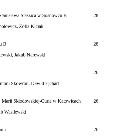
Stanisława Staszica w Sosnowcu
B
28
ołowicz, Zofia Kiciak
ku
B
28
ewski, Jakub Narewski
26
ntoni Skowron, Dawid Ejchart
. Marii Skłodowskiej-Curie w Katowicach
26
kub Wasilewski
niu
26