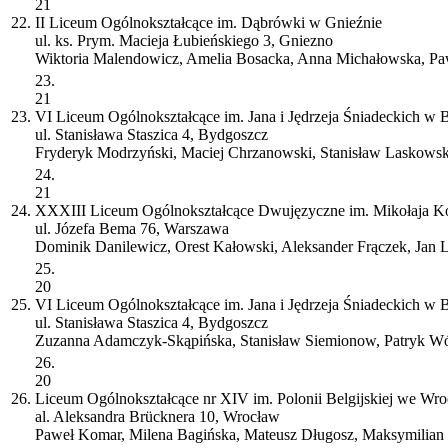
21
22.
II Liceum Ogólnokształcące im. Dąbrówki w Gnieźnie
ul. ks. Prym. Macieja Łubieńskiego 3, Gniezno
Wiktoria Malendowicz, Amelia Bosacka, Anna Michałowska, Paw
23.
21
23.
VI Liceum Ogólnokształcące im. Jana i Jędrzeja Śniadeckich w
ul. Stanisława Staszica 4, Bydgoszcz
Fryderyk Modrzyński, Maciej Chrzanowski, Stanisław Laskowski
24.
21
24.
XXXIII Liceum Ogólnokształcące Dwujęzyczne im. Mikołaja 
ul. Józefa Bema 76, Warszawa
Dominik Danilewicz, Orest Kałowski, Aleksander Frączek, Jan
25.
20
25.
VI Liceum Ogólnokształcące im. Jana i Jędrzeja Śniadeckich w
ul. Stanisława Staszica 4, Bydgoszcz
Zuzanna Adamczyk-Skąpińska, Stanisław Siemionow, Patryk Wó
26.
20
26.
Liceum Ogólnokształcące nr XIV im. Polonii Belgijskiej we Wr
al. Aleksandra Brücknera 10, Wrocław
Paweł Komar, Milena Bagińska, Mateusz Długosz, Maksymilian P