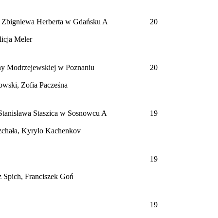
 Zbigniewa Herberta w Gdańsku
A
20
licja Meler
eny Modrzejewskiej w Poznaniu
20
owski, Zofia Pacześna
Stanisława Staszica w Sosnowcu
A
19
rzchała, Kyrylo Kachenkov
19
 Spich, Franciszek Goń
19