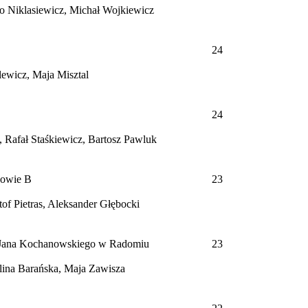
 Niklasiewicz, Michał Wojkiewicz
24
lewicz, Maja Misztal
24
 Rafał Staśkiewicz, Bartosz Pawluk
howie
B
23
of Pietras, Aleksander Głębocki
 Jana Kochanowskiego w Radomiu
23
lina Barańska, Maja Zawisza