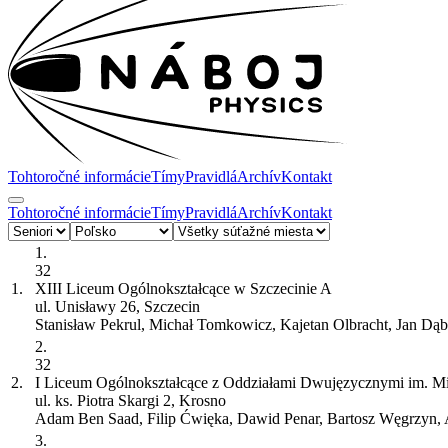
Tohtoročné informácie
Tímy
Pravidlá
Archív
Kontakt
Tohtoročné informácie
Tímy
Pravidlá
Archív
Kontakt
1.
32
1.
XIII Liceum Ogólnokształcące w Szczecinie
A
ul. Unisławy 26, Szczecin
Stanisław Pekrul, Michał Tomkowicz, Kajetan Olbracht, Jan Dąb
2.
32
2.
I Liceum Ogólnokształcące z Oddziałami Dwujęzycznymi im. Mi
ul. ks. Piotra Skargi 2, Krosno
Adam Ben Saad, Filip Ćwięka, Dawid Penar, Bartosz Węgrzyn, 
3.