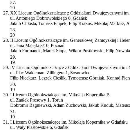
27.
20
27.
XX Liceum Ogólnokształcące z Oddziałami Dwujęzycznymi im.
ul. Antoniego Dobrowolskiego 6, Gdańsk
Jakub Chłosta, Tomasz Filipek, Filip Krakus, Mikołaj Markisz, A
28.
20
28.
II Liceum Ogólnokształcące im. Generałowej Zamoyskiej i Hel
ul. Jana Matejki 8/10, Poznań
Jakub Furmanek, Marek Stopa, Wiktor Pustkowski, Filip Nowak
29.
19
29.
IV Liceum Ogólnokształcące z Oddziałami Dwujęzycznymi im. 
ul. Plac Waldemara Zillingera 1, Sosnowiec
Filip Nieckarz, Leszek Cieślik, Tymoteusz Górniak, Konrad Pie
30.
19
30.
I Liceum Ogólnokształcące im. Mikołaja Kopernika
B
ul. Zaułek Prosowy 1, Toruń
Dobromir Bagniewski, Adam Żuchowski, Jakub Kuduk, Mateusz
31.
19
31.
I Liceum Ogólnokształcące im. Mikołaja Kopernika w Gdańsku
ul. Wały Piastowskie 6, Gdańsk