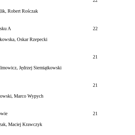
22
lik, Robert Rośczak
psku
A
22
zkowska, Oskar Rzepecki
21
ilmowicz, Jędrzej Siemiątkowski
21
łkowski, Marco Wypych
owie
21
czak, Maciej Krawczyk