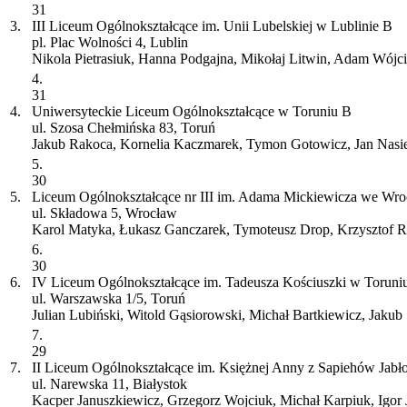
31
3.
III Liceum Ogólnokształcące im. Unii Lubelskiej w Lublinie
B
pl. Plac Wolności 4, Lublin
Nikola Pietrasiuk, Hanna Podgajna, Mikołaj Litwin, Adam Wójci
4.
31
4.
Uniwersyteckie Liceum Ogólnokształcące w Toruniu
B
ul. Szosa Chełmińska 83, Toruń
Jakub Rakoca, Kornelia Kaczmarek, Tymon Gotowicz, Jan Nasie
5.
30
5.
Liceum Ogólnokształcące nr III im. Adama Mickiewicza we Wr
ul. Składowa 5, Wrocław
Karol Matyka, Łukasz Ganczarek, Tymoteusz Drop, Krzysztof 
6.
30
6.
IV Liceum Ogólnokształcące im. Tadeusza Kościuszki w Toruni
ul. Warszawska 1/5, Toruń
Julian Lubiński, Witold Gąsiorowski, Michał Bartkiewicz, Jaku
7.
29
7.
II Liceum Ogólnokształcące im. Księżnej Anny z Sapiehów Jab
ul. Narewska 11, Białystok
Kacper Januszkiewicz, Grzegorz Wojciuk, Michał Karpiuk, Igor 