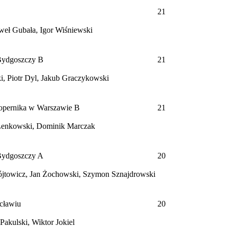
21
eł Gubała, Igor Wiśniewski
 Bydgoszczy
B
21
, Piotr Dyl, Jakub Graczykowski
Kopernika w Warszawie
B
21
 Lenkowski, Dominik Marczak
 Bydgoszczy
A
20
jtowicz, Jan Żochowski, Szymon Sznajdrowski
ocławiu
20
akulski, Wiktor Jokiel