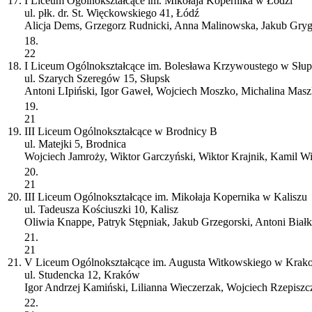
17.
I Liceum Ogólnokształcące im. Mikołaja Kopernika w Łodzi
ul. płk. dr. St. Więckowskiego 41, Łódź
Alicja Dems, Grzegorz Rudnicki, Anna Malinowska, Jakub Gryg
18.
22
18.
I Liceum Ogólnokształcące im. Bolesława Krzywoustego w Słu
ul. Szarych Szeregów 15, Słupsk
Antoni LIpiński, Igor Gaweł, Wojciech Moszko, Michalina Mas
19.
21
19.
III Liceum Ogólnokształcące w Brodnicy
B
ul. Matejki 5, Brodnica
Wojciech Jamroży, Wiktor Garczyński, Wiktor Krajnik, Kamil W
20.
21
20.
III Liceum Ogólnokształcące im. Mikołaja Kopernika w Kaliszu
ul. Tadeusza Kościuszki 10, Kalisz
Oliwia Knappe, Patryk Stępniak, Jakub Grzegorski, Antoni Bia
21.
21
21.
V Liceum Ogólnokształcące im. Augusta Witkowskiego w Krak
ul. Studencka 12, Kraków
Igor Andrzej Kamiński, Lilianna Wieczerzak, Wojciech Rzepisz
22.