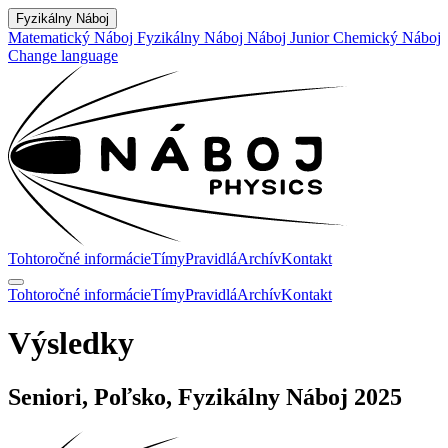
Fyzikálny Náboj
Matematický Náboj
Fyzikálny Náboj
Náboj Junior
Chemický Náboj
Change language
Tohtoročné informácie
Tímy
Pravidlá
Archív
Kontakt
Tohtoročné informácie
Tímy
Pravidlá
Archív
Kontakt
Výsledky
Seniori, Poľsko, Fyzikálny Náboj 2025