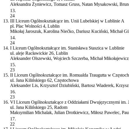
Aleksandra Żyniewicz, Tomasz Gruss, Natan Mysakowski, Bruno
13.
24
13.
III Liceum Ogólnokształcące im. Unii Lubelskiej w Lublinie
A
pl. Plac Wolności 4, Lublin
Mikołaj Jaroszuk, Karolina Niećko, Dariusz Kuciński, Michał Gi
14.
24
14.
I Liceum Ogólnokształcące im. Stanisława Staszica w Lublinie
ul. aleje Racławickie 26, Lublin
Aleksander Olszewski, Wojciech Szczerba, Michał Mikołajewicz,
15.
23
15.
II Liceum Ogólnokształcące im. Romualda Traugutta w Częstoc
ul. Jana Kilińskiego 62, Częstochowa
Aleksander Lis, Krzysztof Dziubiński, Bartosz Wiaderek, Krzyszt
16.
23
16.
VI Liceum Ogólnokształcące z Oddziałami Dwujęzycznymi im.
ul. Jana Kilińskiego 25, Radom
Maksymilian Michalak, Julian Drotkiewicz, Miłosz Pawelec, Pau
17.
22