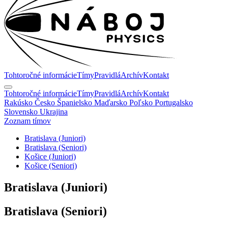
Tohtoročné informácie
Tímy
Pravidlá
Archív
Kontakt
Tohtoročné informácie
Tímy
Pravidlá
Archív
Kontakt
Rakúsko
Česko
Španielsko
Maďarsko
Poľsko
Portugalsko
Slovensko
Ukrajina
Zoznam tímov
Bratislava (Juniori)
Bratislava (Seniori)
Košice (Juniori)
Košice (Seniori)
Bratislava
(Juniori)
Bratislava
(Seniori)