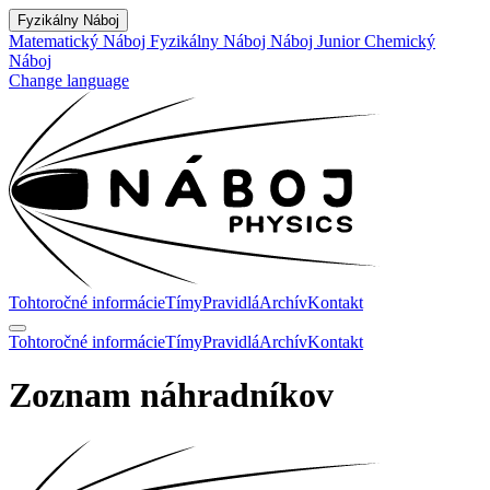
Fyzikálny Náboj
Matematický Náboj
Fyzikálny Náboj
Náboj Junior
Chemický
Náboj
Change language
Tohtoročné informácie
Tímy
Pravidlá
Archív
Kontakt
Tohtoročné informácie
Tímy
Pravidlá
Archív
Kontakt
Zoznam náhradníkov