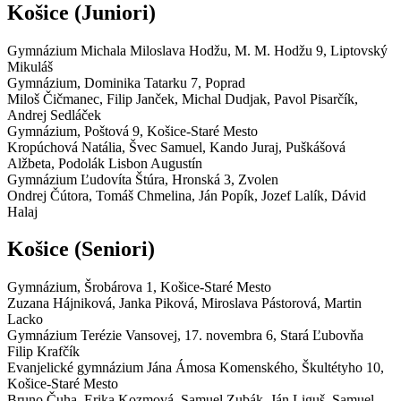
Košice
(Juniori)
Gymnázium Michala Miloslava Hodžu,
M. M. Hodžu 9, Liptovský
Mikuláš
Gymnázium,
Dominika Tatarku 7, Poprad
Miloš Čičmanec, Filip Janček, Michal Dudjak, Pavol Pisarčík,
Andrej Sedláček
Gymnázium,
Poštová 9, Košice-Staré Mesto
Kropúchová Natália, Švec Samuel, Kando Juraj, Puškášová
Alžbeta, Podolák Lisbon Augustín
Gymnázium Ľudovíta Štúra,
Hronská 3, Zvolen
Ondrej Čútora, Tomáš Chmelina, Ján Popík, Jozef Lalík, Dávid
Halaj
Košice
(Seniori)
Gymnázium,
Šrobárova 1, Košice-Staré Mesto
Zuzana Hájniková, Janka Piková, Miroslava Pástorová, Martin
Lacko
Gymnázium Terézie Vansovej,
17. novembra 6, Stará Ľubovňa
Filip Krafčík
Evanjelické gymnázium Jána Ámosa Komenského,
Škultétyho 10,
Košice-Staré Mesto
Bruno Čuha, Erika Kozmová, Samuel Zubák, Ján Liguš, Samuel